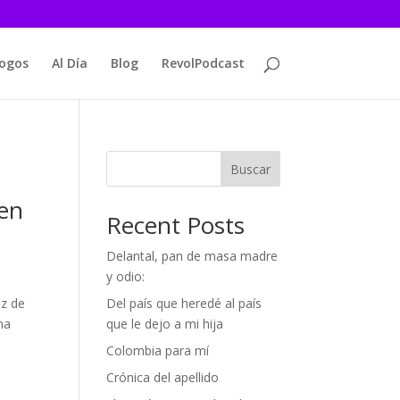
logos
Al Día
Blog
RevolPodcast
Buscar
 en
Recent Posts
Delantal, pan de masa madre
y odio:
az de
Del país que heredé al país
na
que le dejo a mi hija
Colombia para mí
Crónica del apellido