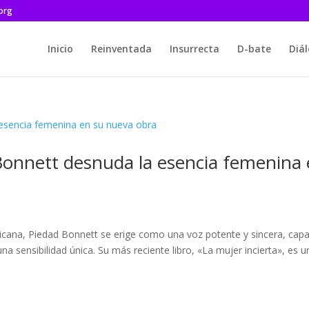
.org
Inicio
Reinventada
Insurrecta
D-bate
Diá
 Bonnett desnuda la esencia femenina
ricana, Piedad Bonnett se erige como una voz potente y sincera, cap
a sensibilidad única. Su más reciente libro, «La mujer incierta», es u