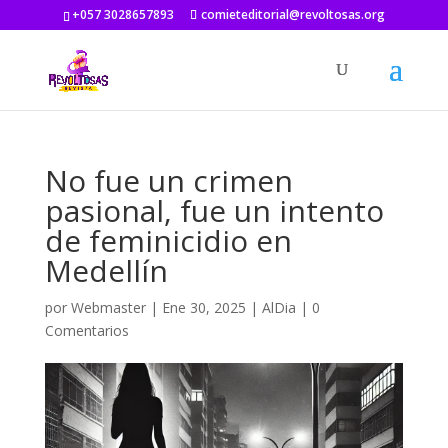
+057 3028657893
comieteditorial@revoltosas.org
No fue un crimen
pasional, fue un intento
de feminicidio en
Medellín
por
Webmaster
|
Ene 30, 2025
|
AlDia
|
0
Comentarios