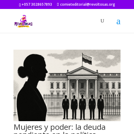
+057 3028657893
comieteditorial@revoltosas.org
Mujeres y poder: la deuda