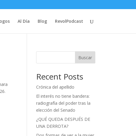
logos
Al Día
Blog
RevolPodcast
Buscar
Recent Posts
mara
Crónica del apellido
26.
El interés no tiene bandera:
radiografía del poder tras la
elección del Senado
¿QUÉ QUEDA DESPUÉS DE
UNA DERROTA?
Dos formas de ver a la mujer