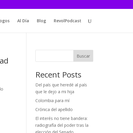
logos
Al Día
Blog
RevolPodcast
Buscar
dad
Recent Posts
Del país que heredé al país
do
que le dejo a mi hija
Colombia para mí
Crónica del apellido
El interés no tiene bandera:
radiografía del poder tras la
elección del Senado