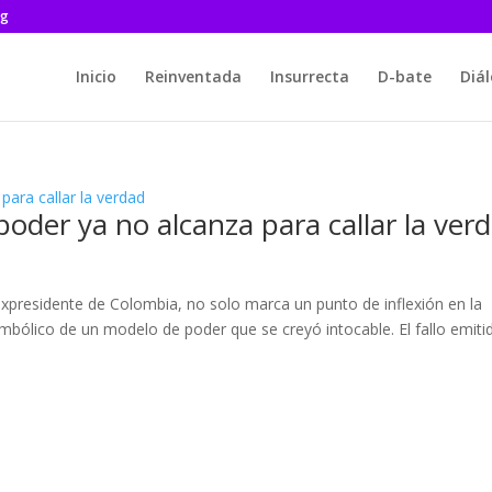
rg
Inicio
Reinventada
Insurrecta
D-bate
Diá
poder ya no alcanza para callar la ver
expresidente de Colombia, no solo marca un punto de inflexión en la
 simbólico de un modelo de poder que se creyó intocable. El fallo emiti