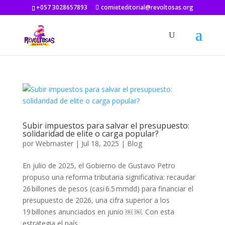
+057 3028657893
comieteditorial@revoltosas.org
Subir impuestos para salvar el presupuesto:
solidaridad de elite o carga popular?
por
Webmaster
|
Jul 18, 2025
|
Blog
En julio de 2025, el Gobierno de Gustavo Petro
propuso una reforma tributaria significativa: recaudar
26 billones de pesos (casi 6.5 mmdd) para financiar el
presupuesto de 2026, una cifra superior a los
19 billones anunciados en junio ￼ ￼. Con esta
estrategia el país...