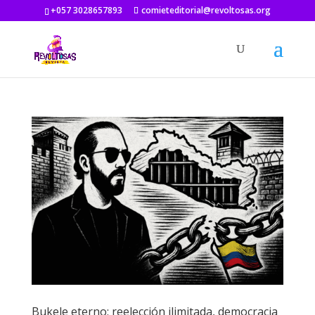
+057 3028657893
comieteditorial@revoltosas.org
Bukele eterno: reelección ilimitada, democracia