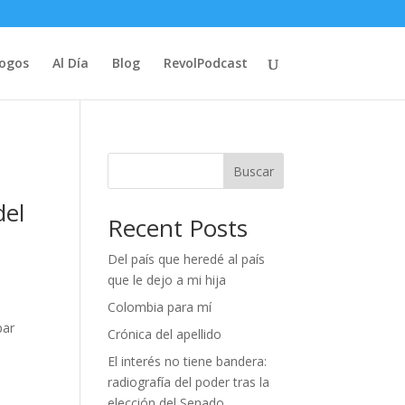
logos
Al Día
Blog
RevolPodcast
Buscar
del
Recent Posts
Del país que heredé al país
que le dejo a mi hija
Colombia para mí
par
Crónica del apellido
El interés no tiene bandera:
radiografía del poder tras la
elección del Senado