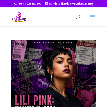
+057 3028657893
comieteditorial@revoltosas.org