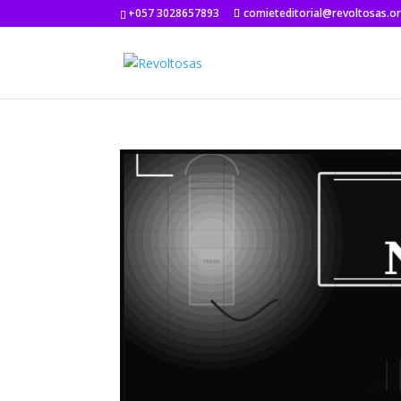
+057 3028657893
comieteditorial@revoltosas.o