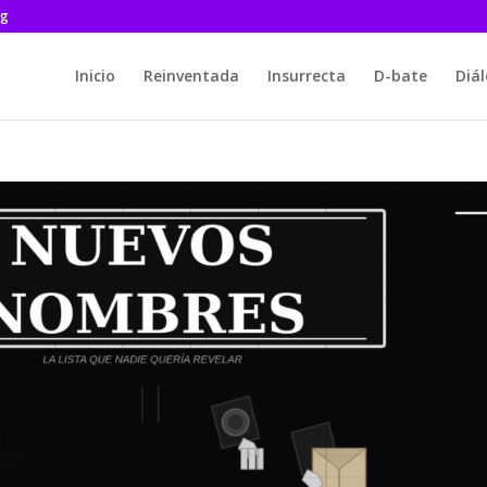
rg
Inicio
Reinventada
Insurrecta
D-bate
Diá