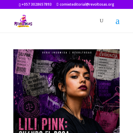
+057 3028657893
comieteditorial@revoltosas.org