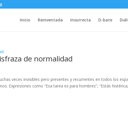
rg
Inicio
Reinventada
Insurrecta
D-bate
Diá
disfraza de normalidad
chas veces invisibles pero presentes y recurrentes en todos los esp
smos. Expresiones como “Esa tarea es para hombres”, “Estás histérica