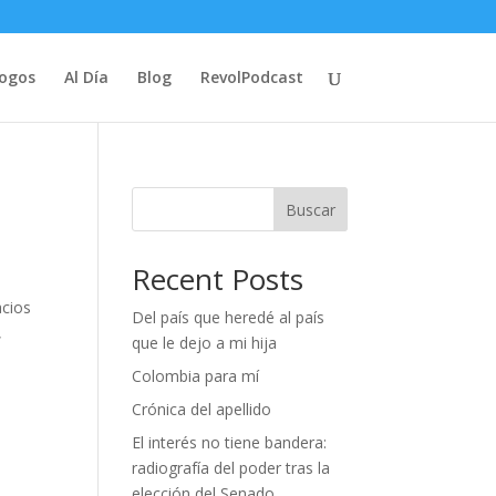
logos
Al Día
Blog
RevolPodcast
Buscar
Recent Posts
acios
Del país que heredé al país
,
que le dejo a mi hija
Colombia para mí
Crónica del apellido
El interés no tiene bandera:
radiografía del poder tras la
elección del Senado