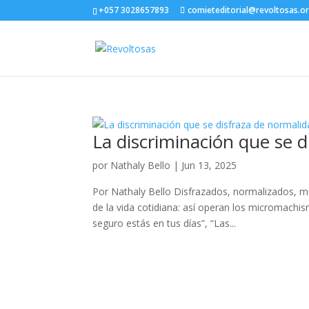
+057 3028657893
comieteditorial@revoltosas.o
La discriminación que se 
por
Nathaly Bello
|
Jun 13, 2025
Por Nathaly Bello Disfrazados, normalizados, mu
de la vida cotidiana: así operan los micromachi
seguro estás en tus días”, “Las...