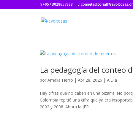
+057 3028657893
comieteditorial@revoltosas.o
La pedagogía del conteo 
por
Amalia Fierro
|
Abr 28, 2026
|
AlDia
Hay cifras que no caben en una pizarra. No porq
Colombia repitió una cifra que ya era insoporta
2002 y 2008. Ahora la JEP...