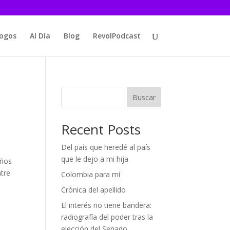
logos
Al Día
Blog
RevolPodcast
Buscar
Recent Posts
Del país que heredé al país
que le dejo a mi hija
años
ntre
Colombia para mí
Crónica del apellido
El interés no tiene bandera:
radiografía del poder tras la
elección del Senado