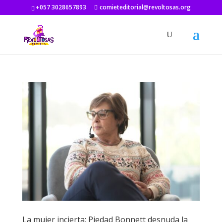
+057 3028657893
comieteditorial@revoltosas.org
La mujer incierta: Piedad Bonnett desnuda la