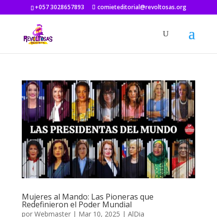
+057 3028657893
comieteditorial@revoltosas.org
Mujeres al Mando: Las Pioneras que
Redefinieron el Poder Mundial
por
Webmaster
|
Mar 10, 2025
|
AlDia