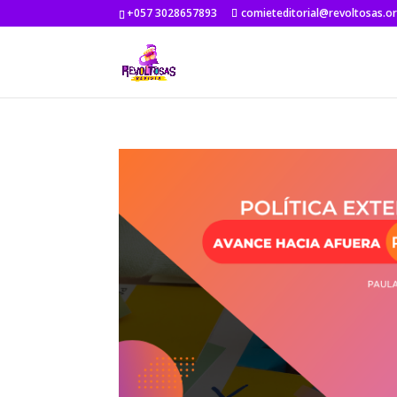
+057 3028657893
comieteditorial@revoltosas.o