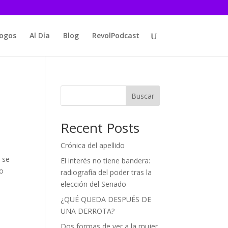
logos
Al Día
Blog
RevolPodcast
Buscar
Recent Posts
Crónica del apellido
 se
El interés no tiene bandera:
no
radiografía del poder tras la
elección del Senado
¿QUÉ QUEDA DESPUÉS DE
UNA DERROTA?
Dos formas de ver a la mujer