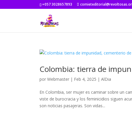
+057 3028657893
comieteditorial@revoltosas.o
Colombia: tierra de impun
por
Webmaster
|
Feb 4, 2025
|
AlDia
En Colombia, ser mujer es caminar sobre un cam
viste de burocracia y los feminicidios siguen a
son noticias pasajeras. Son vidas...