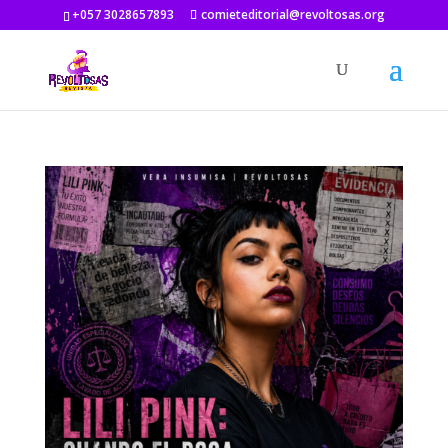
+057 3028657893
comieteditorial@revoltosas.org